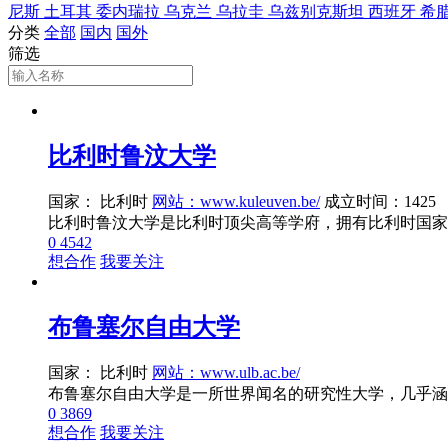
尼斯
土耳其
委内瑞拉
乌克兰
乌拉圭
乌兹别克斯坦
西班牙
希
分类
全部
国内
国外
筛选
比利时鲁汶大学
国家： 比利时
网站：www.kuleuven.be/
成立时间：1425
0
4542
想合作
我要关注
布鲁塞尔自由大学
国家： 比利时
网站：www.ulb.ac.be/
0
3869
想合作
我要关注