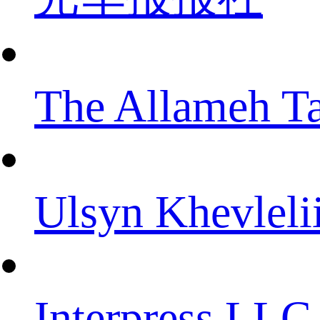
The Allameh Ta
Ulsyn Khevleli
Interpress LLC