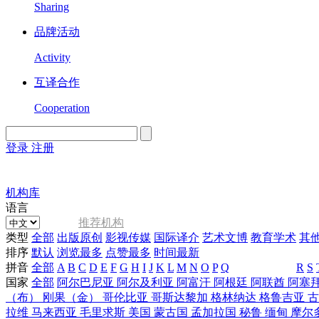
Sharing
品牌活动
Activity
互译合作
Cooperation
登录
注册
English
Version
机构库
语言
推荐机构
类型
全部
出版原创
影视传媒
国际译介
艺术文博
教育学术
其
排序
默认
浏览最多
点赞最多
时间最新
拼音
全部
A
B
C
D
E
F
G
H
I
J
K
L
M
N
O
P
Q
R
S
国家
全部
阿尔巴尼亚
阿尔及利亚
阿富汗
阿根廷
阿联酋
阿塞
（布）
刚果（金）
哥伦比亚
哥斯达黎加
格林纳达
格鲁吉亚
拉维
马来西亚
毛里求斯
美国
蒙古国
孟加拉国
秘鲁
缅甸
摩尔