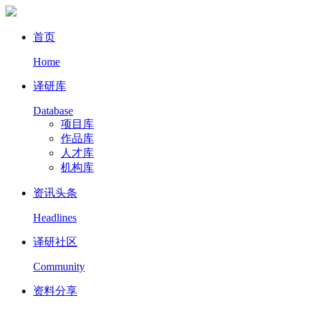
首页
Home
译研库
Database
项目库
作品库
人才库
机构库
资讯头条
Headlines
译研社区
Community
资料分享