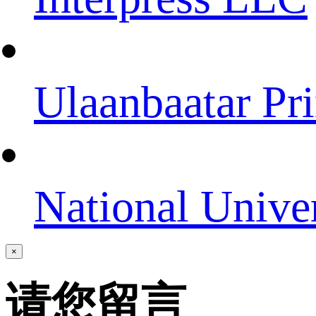
Ulaanbaatar Pri
National Unive
×
请您留言