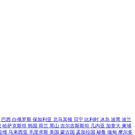
坦
巴西
白俄罗斯
保加利亚
北马其顿
贝宁
比利时
冰岛
波黑
波兰
巴
哈萨克斯坦
韩国
荷兰
黑山
吉尔吉斯斯坦
几内亚
加拿大
柬埔
拉维
马来西亚
毛里求斯
美国
蒙古国
孟加拉国
秘鲁
缅甸
摩尔多