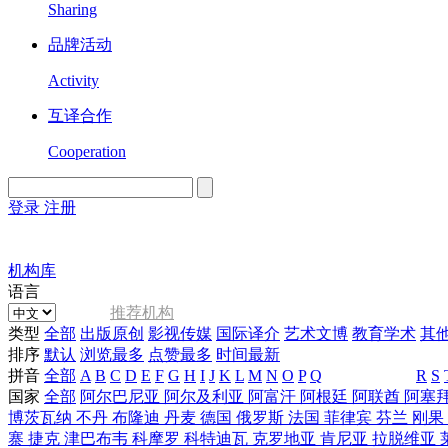
Sharing
品牌活动
Activity
互译合作
Cooperation
登录
注册
English
Version
机构库
语言
推荐机构
类型
全部
出版原创
影视传媒
国际译介
艺术文博
教育学术
其
排序
默认
浏览最多
点赞最多
时间最新
拼音
全部
A
B
C
D
E
F
G
H
I
J
K
L
M
N
O
P
Q
R
S
国家
全部
阿尔巴尼亚
阿尔及利亚
阿富汗
阿根廷
阿联酋
阿塞
博茨瓦纳
不丹
布隆迪
丹麦
德国
俄罗斯
法国
菲律宾
芬兰
刚果
寨
捷克
津巴布韦
科摩罗
科特迪瓦
克罗地亚
肯尼亚
拉脱维亚