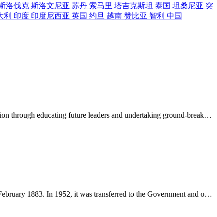
斯洛伐克
斯洛文尼亚
苏丹
索马里
塔吉克斯坦
泰国
坦桑尼亚
突
大利
印度
印度尼西亚
英国
约旦
越南
赞比亚
智利
中国
The University of Yangon, founded in 1920, is the earliest university in Myanmar and has played an important role in the life of the nation through educating future leaders and undertaking ground-breaking research. Today the University is going through a process of revitalization that will create a
The origin of the National Library is the Bernard Free Library which was the first public free Library in Myanmar established on 21st February 1883. In 1952, it was transferred to the Government and opened as the National Library of Myanmar under the Ministry of Culture. The library has been situate