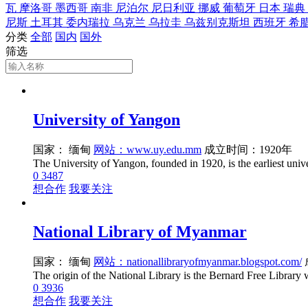
瓦
摩洛哥
墨西哥
南非
尼泊尔
尼日利亚
挪威
葡萄牙
日本
瑞典
尼斯
土耳其
委内瑞拉
乌克兰
乌拉圭
乌兹别克斯坦
西班牙
希
分类
全部
国内
国外
筛选
University of Yangon
国家： 缅甸
网站：www.uy.edu.mm
成立时间：1920年
0
3487
想合作
我要关注
National Library of Myanmar
国家： 缅甸
网站：nationallibraryofmyanmar.blogspot.com/
0
3936
想合作
我要关注