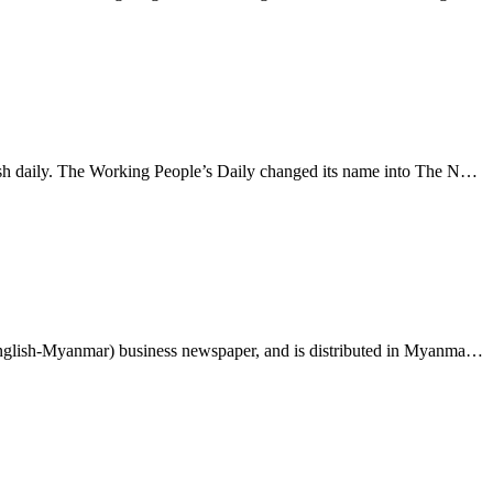
Originally established on 12th January 1964 as “The Working People’s Daily”, the New Light of Myanmar is Myanmar’s oldest English daily. The Working People’s Daily changed its name into The New Light of Myanmar on 17th April 1993. The paper started printing 12 black and white pages in broadsheet siz
Myanmar Business Today (MBT) is Myanmar’s largest circulating business publication. It is Myanmar's first and the only bilingual (English-Myanmar) business newspaper, and is distributed in Myanmar and Thailand.