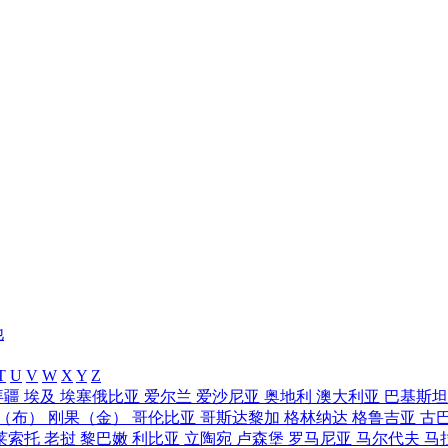
他
T
U
V
W
X
Y
Z
拜疆
埃及
埃塞俄比亚
爱尔兰
爱沙尼亚
奥地利
澳大利亚
巴基斯
（布）
刚果（金）
哥伦比亚
哥斯达黎加
格林纳达
格鲁吉亚
古
莱索托
老挝
黎巴嫩
利比亚
立陶宛
卢森堡
罗马尼亚
马尔代夫
马