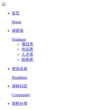
首页
Home
译研库
Database
项目库
作品库
人才库
机构库
资讯头条
Headlines
译研社区
Community
资料分享