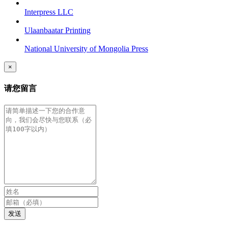
Interpress LLC
Ulaanbaatar Printing
National University of Mongolia Press
×
请您留言
发送