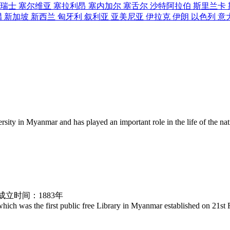
瑞士
塞尔维亚
塞拉利昂
塞内加尔
塞舌尔
沙特阿拉伯
斯里兰卡
腊
新加坡
新西兰
匈牙利
叙利亚
亚美尼亚
伊拉克
伊朗
以色列
意
成立时间：1883年