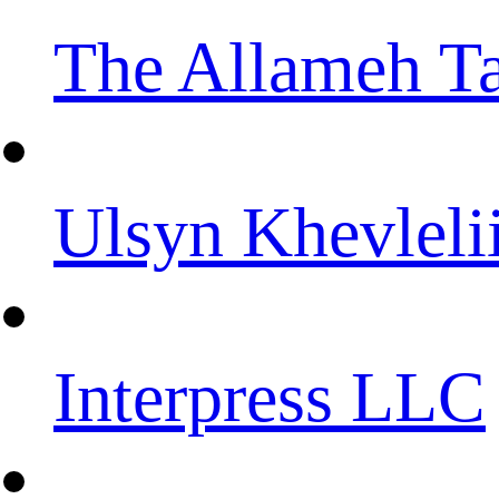
The Allameh Ta
Ulsyn Khevleli
Interpress LLC