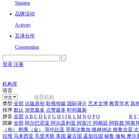
Sharing
品牌活动
Activity
互译合作
Cooperation
登录
注册
English
Version
机构库
语言
推荐机构
类型
全部
出版原创
影视传媒
国际译介
艺术文博
教育学术
其
排序
默认
浏览最多
点赞最多
时间最新
拼音
全部
A
B
C
D
E
F
G
H
I
J
K
L
M
N
O
P
Q
R
S
国家
全部
阿尔巴尼亚
阿尔及利亚
阿富汗
阿根廷
阿联酋
阿塞
（布）
刚果（金）
哥伦比亚
哥斯达黎加
格林纳达
格鲁吉亚
拉维
马来西亚
毛里求斯
美国
蒙古国
孟加拉国
秘鲁
缅甸
摩尔