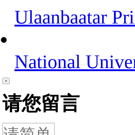
Ulaanbaatar Pri
National Unive
×
请您留言