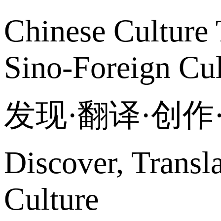
Chinese Culture 
Sino-Foreign Cul
发现·翻译·创
Discover, Transl
Culture