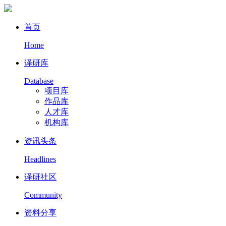
首页
Home
译研库
Database
项目库
作品库
人才库
机构库
资讯头条
Headlines
译研社区
Community
资料分享