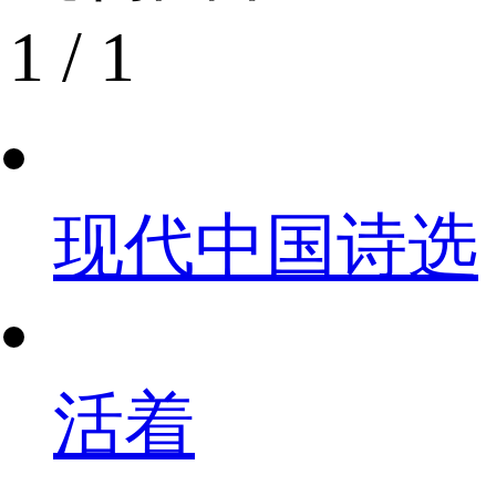
1
/
1
现代中国诗选
活着