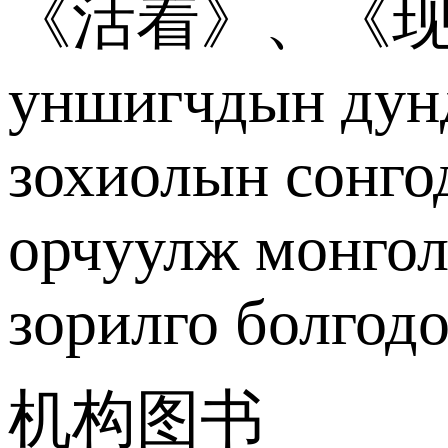
《活着》、《现代中国
уншигчдын дунд 
зохиолын сонго
орчуулж монгол
зорилго болгодо
机构图书