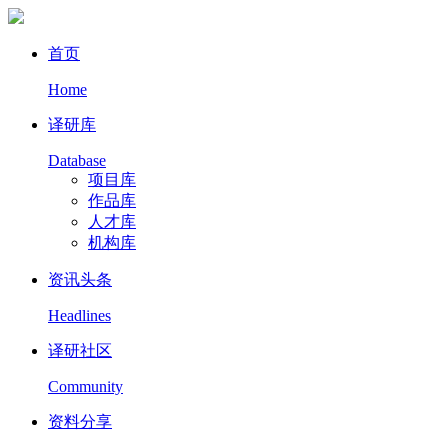
首页
Home
译研库
Database
项目库
作品库
人才库
机构库
资讯头条
Headlines
译研社区
Community
资料分享