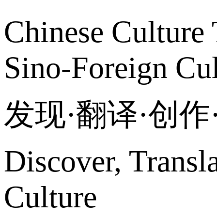
Chinese Culture 
Sino-Foreign Cul
发现·翻译·创
Discover, Transl
Culture