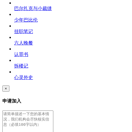
巴尔扎克与小裁缝
少年巴比伦
挂职笔记
六人晚餐
认罪书
拆楼记
心灵外史
×
申请加入