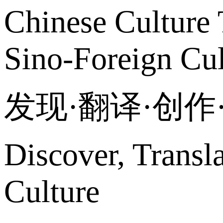
Chinese Culture 
Sino-Foreign Cul
发现·翻译·创
Discover, Transl
Culture