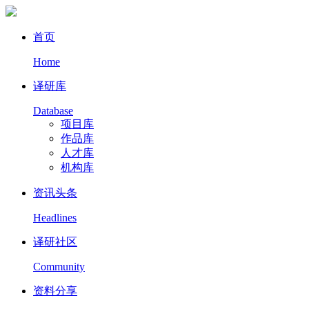
首页
Home
译研库
Database
项目库
作品库
人才库
机构库
资讯头条
Headlines
译研社区
Community
资料分享