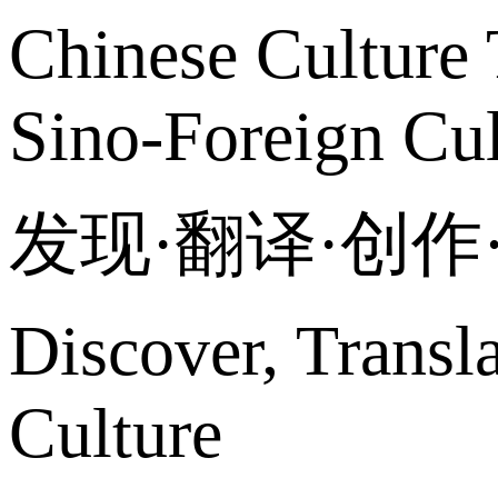
Chinese Culture 
Sino-Foreign Cul
发现·翻译·创
Discover, Transl
Culture