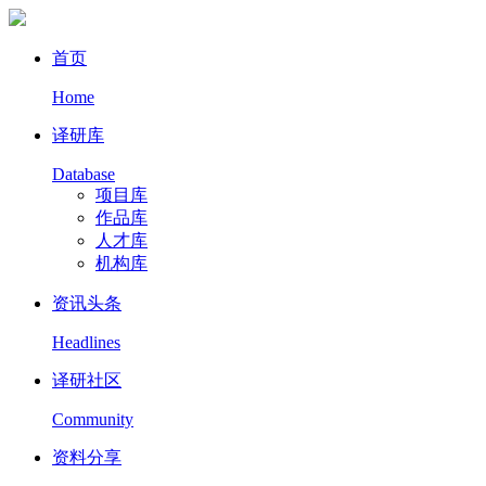
首页
Home
译研库
Database
项目库
作品库
人才库
机构库
资讯头条
Headlines
译研社区
Community
资料分享