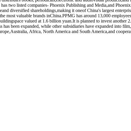
up has two listed companies- Phoenix Publishing and Media,and Phoenix
iveand diversified shareholdings,making it oneof China's largest enterp
 the most valuable brands inChina.PPMG has around 13,000 employees 
ildingspace valued at 1.6 billion yuan.It is planned to invest another 2.
ss has been expanded, while other subsidiaries have expanded into film,
ope,Australia, Africa, North America and South America,and cooperate