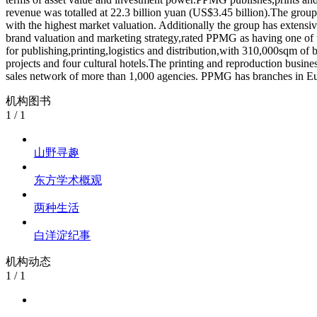
revenue was totalled at 22.3 billion yuan (US$3.45 billion).The gro
with the highest market valuation. Additionally the group has extens
brand valuation and marketing strategy,rated PPMG as having one of
for publishing,printing,logistics and distribution,with 310,000sqm of bu
projects and four cultural hotels.The printing and reproduction busine
sales network of more than 1,000 agencies. PPMG has branches in Eur
机构图书
1
/
1
山野寻趣
东方学术概观
两种生活
白洋淀纪事
机构动态
1
/
1