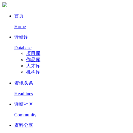
首页
Home
译研库
Database
项目库
作品库
人才库
机构库
资讯头条
Headlines
译研社区
Community
资料分享