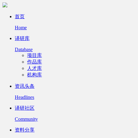
首页
Home
译研库
Database
项目库
作品库
人才库
机构库
资讯头条
Headlines
译研社区
Community
资料分享