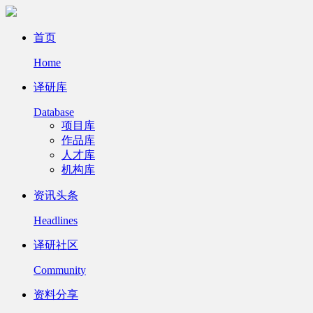
首页
Home
译研库
Database
项目库
作品库
人才库
机构库
资讯头条
Headlines
译研社区
Community
资料分享