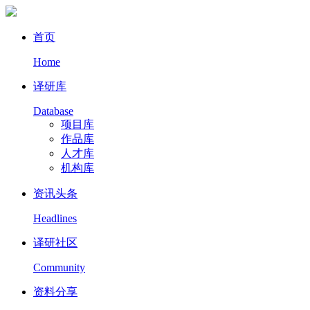
首页
Home
译研库
Database
项目库
作品库
人才库
机构库
资讯头条
Headlines
译研社区
Community
资料分享