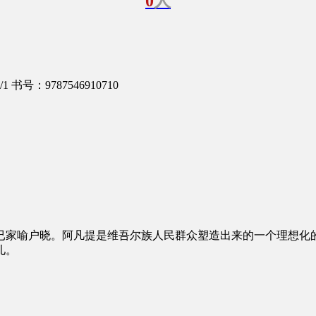
0
人
/1
书号：9787546910710
已家喻户晓。阿凡提是维吾尔族人民群众塑造出来的一个理想化
儿。