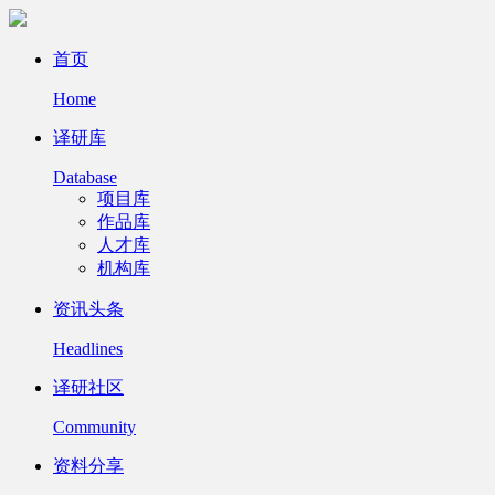
首页
Home
译研库
Database
项目库
作品库
人才库
机构库
资讯头条
Headlines
译研社区
Community
资料分享