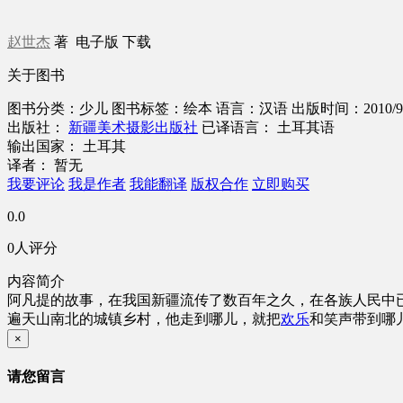
赵世杰
著
电子版
下载
关于图书
图书分类：少儿
图书标签：绘本
语言：汉语
出版时间：2010/9
出版社：
新疆美术摄影出版社
已译语言： 土耳其语
输出国家： 土耳其
译者： 暂无
我要评论
我是作者
我能翻译
版权合作
立即购买
0.0
0人评分
内容简介
阿凡提的故事，在我国新疆流传了数百年之久，在各族人民中
遍天山南北的城镇乡村，他走到哪儿，就把
欢乐
和笑声带到哪
×
请您留言