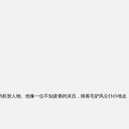
的机智人物。他像一位不知疲倦的演员，骑着毛驴风尘仆仆地走