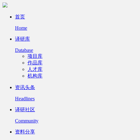
首页
Home
译研库
Database
项目库
作品库
人才库
机构库
资讯头条
Headlines
译研社区
Community
资料分享