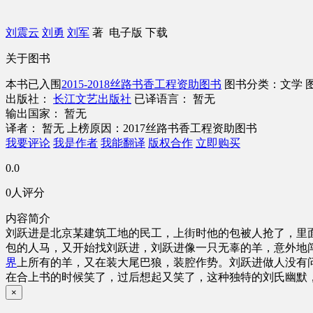
刘震云
刘勇
刘军
著
电子版
下载
关于图书
本书已入围
2015-2018丝路书香工程资助图书
图书分类：文学
出版社：
长江文艺出版社
已译语言： 暂无
输出国家： 暂无
译者： 暂无
上榜原因：2017丝路书香工程资助图书
我要评论
我是作者
我能翻译
版权合作
立即购买
0.0
0人评分
内容简介
刘跃进是北京某建筑工地的民工，上街时他的包被人抢了，里
包的人马，又开始找刘跃进，刘跃进像一只无辜的羊，意外地
界
上所有的羊，又在装大尾巴狼，装腔作势。刘跃进做人没有
在合上书的时候笑了，过后想起又笑了，这种独特的刘氏幽默
×