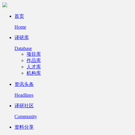
首页
Home
译研库
Database
项目库
作品库
人才库
机构库
资讯头条
Headlines
译研社区
Community
资料分享