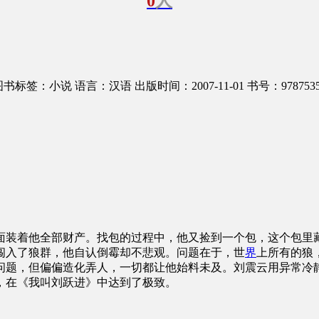
0
人
图书标签：小说
语言：汉语
出版时间：2007-11-01
书号：9787535
面装着他全部财产。找包的过程中，他又捡到一个包，这个包里
闯入了狼群，他自认倒霉却不悲观。问题在于，世
界
上所有的狼
问题，但偏偏造化弄人，一切都让他始料未及。刘震云用异常冷
，在《我叫刘跃进》中达到了极致。