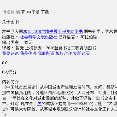
傅崇兰 编
著
电子版
下载
关于图书
本书已入围
2015-2018丝路书香工程资助图书
图书分类：学术
出版社：
社会科学文献出版社
已译语言： 阿拉伯语
输出国家： 暂无
译者： 暂无
上榜原因：2016丝路书香工程资助图书
我要评论
我是作者
我能翻译
版权合作
立即购买
0.0
0人评分
内容简介
《中国城市发展史》从中国城市产生和发展时间、空间、经济
据中国幅员辽阔，各地区自然地理状况、人口分布、经济、社
合一”等社会文化对城市发展的影响、并做了评价。全书史实
神。针对“现在全世
界
的城镇正趋向同一种模样”的问题， “
史》可供大专院校、从事城乡规划建筑设计和社会文化工作人
×