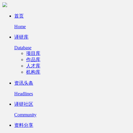
首页
Home
译研库
Database
项目库
作品库
人才库
机构库
资讯头条
Headlines
译研社区
Community
资料分享