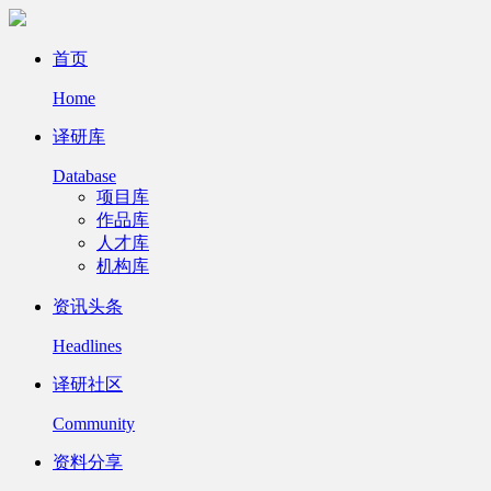
首页
Home
译研库
Database
项目库
作品库
人才库
机构库
资讯头条
Headlines
译研社区
Community
资料分享