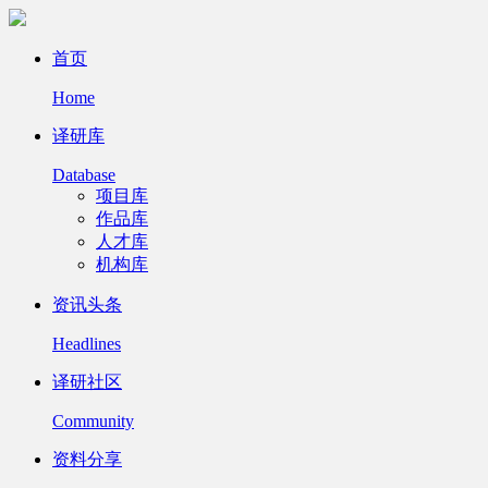
首页
Home
译研库
Database
项目库
作品库
人才库
机构库
资讯头条
Headlines
译研社区
Community
资料分享