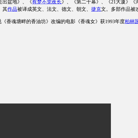
走出盆地》、《
有梦不觉夜长
》、《第二十幕》、《
21大厦》
。其
作品
被译成英文、法文、德文、朝文、
捷克
文。多部作品被
说《香魂塘畔的香油坊》改编的电影《香魂女》获
1993年度
柏林