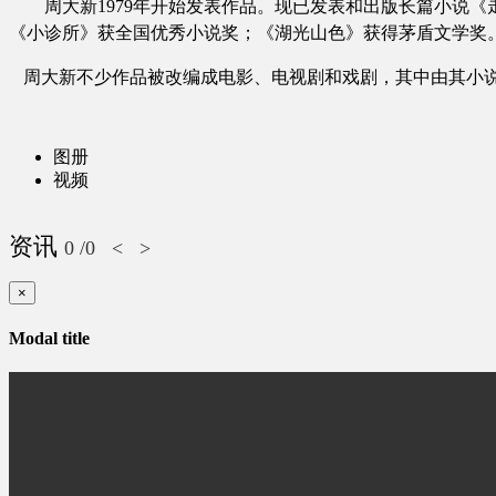
周大新
1979年开始发表作品。现已发表和出版长篇小说《
《小诊所》获全国优秀小说奖；《湖光山色》获得茅盾文学奖
周大新不少作品被改编成电影、电视剧和戏剧，其中由其小
图册
视频
资讯
0
/0
<
>
×
Modal title