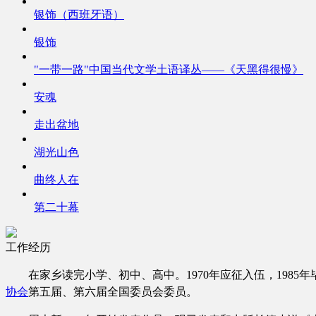
银饰（西班牙语）
银饰
"一带一路"中国当代文学土语译丛——《天黑得很慢》
安魂
走出盆地
湖光山色
曲终人在
第二十幕
工作经历
在家乡读完小学、初中、高中。
1970年应征入伍，19
协会
第五届、第六届全国委员会委员。