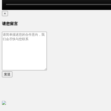
×
请您留言
发送