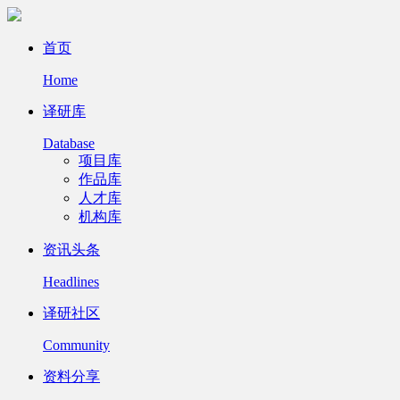
首页
Home
译研库
Database
项目库
作品库
人才库
机构库
资讯头条
Headlines
译研社区
Community
资料分享