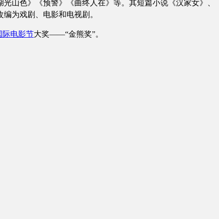
《湖光山色》《预警》《曲终人在》等。其短篇小说《汉家女》、
改编为戏剧、电影和电视剧。
国际电影节
大奖
——“金熊奖”。