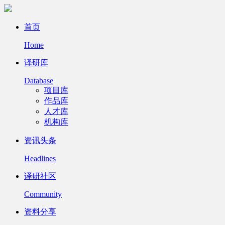
首页
Home
译研库
Database
项目库
作品库
人才库
机构库
资讯头条
Headlines
译研社区
Community
资料分享