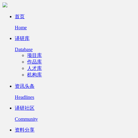
首页
Home
译研库
Database
项目库
作品库
人才库
机构库
资讯头条
Headlines
译研社区
Community
资料分享