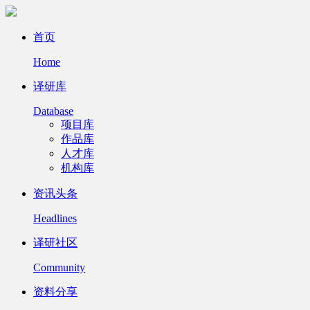
首页
Home
译研库
Database
项目库
作品库
人才库
机构库
资讯头条
Headlines
译研社区
Community
资料分享