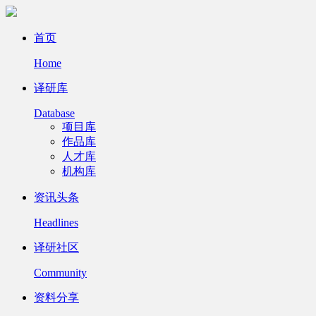
首页
Home
译研库
Database
项目库
作品库
人才库
机构库
资讯头条
Headlines
译研社区
Community
资料分享