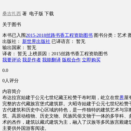
桑吉扎西
著
电子版
下载
关于图书
本书已入围
2015-2018丝路书香工程资助图书
图书分类：艺术
出版社：
新世界出版社
已译语言： 暂无
输出国家： 暂无
译者： 暂无
上榜原因：2015丝路书香工程资助图书
我要评论
我是作者
我能翻译
版权合作
立即购买
0.0
0人评分
内容简介
布达拉宫始建于公元七世纪藏王松赞干布时期，屹立在世
界
屋
完整的古代藏族宫堡式建筑群。大昭寺始建于公元七世纪松赞干
古代建筑和历史中心区域的特色，是一件独特的建筑艺术与宗
筑、高原动植物、历史文物、民族民俗文物于一体的多学科、
术的杰作，建筑以藏式建筑为主，融入了汉族等多民族宫殿建
主要供外国游客阅读。