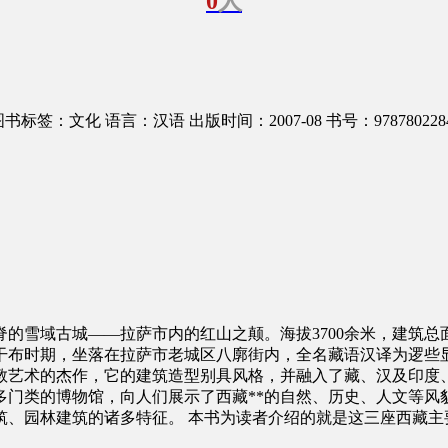
0
人
图书标签：文化
语言：汉语
出版时间：2007-08
书号：978780228
脊的雪域古城——拉萨市内的红山之颠。海拔3700余米，建筑总面积1
布时期，坐落在拉萨市老城区八廓街内，全名藏语汉译为逻些显
教艺术的杰作，它的建筑造型别具风格，并融入了藏、汉及印度
多门类的博物馆，向人们展示了西藏**的自然、历史、人文等风
筑、园林建筑的诸多特征。 本书为读者介绍的就是这三座西藏主