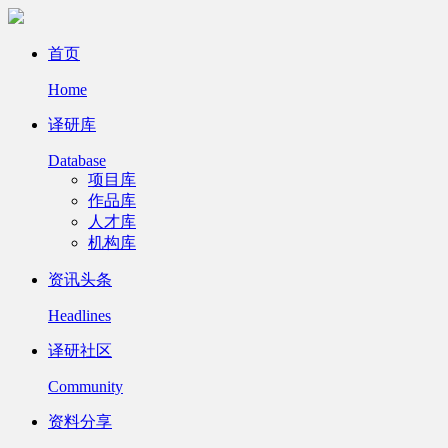
首页
Home
译研库
Database
项目库
作品库
人才库
机构库
资讯头条
Headlines
译研社区
Community
资料分享