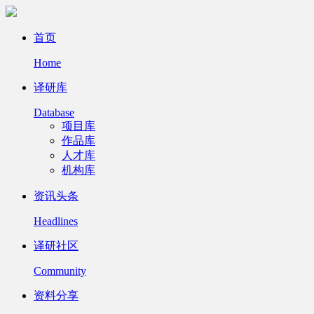
首页
Home
译研库
Database
项目库
作品库
人才库
机构库
资讯头条
Headlines
译研社区
Community
资料分享