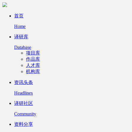
首页
Home
译研库
Database
项目库
作品库
人才库
机构库
资讯头条
Headlines
译研社区
Community
资料分享