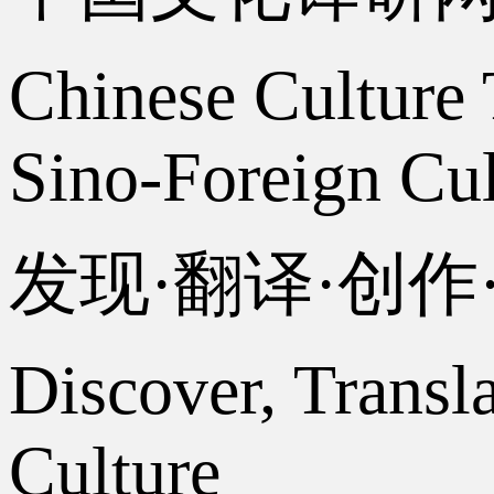
Chinese Culture 
Sino-Foreign Cul
发现·翻译·创
Discover, Transl
Culture