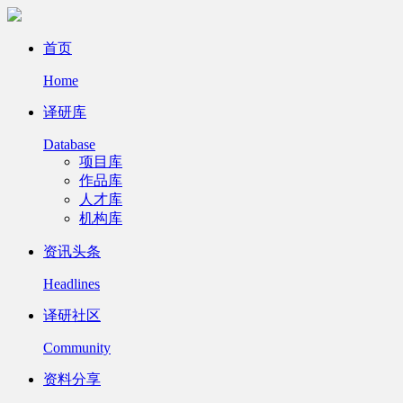
首页
Home
译研库
Database
项目库
作品库
人才库
机构库
资讯头条
Headlines
译研社区
Community
资料分享