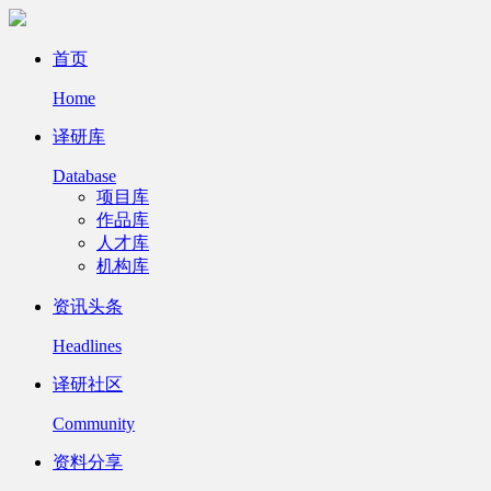
首页
Home
译研库
Database
项目库
作品库
人才库
机构库
资讯头条
Headlines
译研社区
Community
资料分享