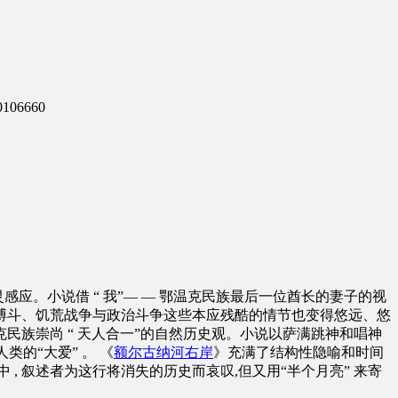
106660
感应。小说借 “ 我”— — 鄂温克民族最后一位酋长的妻子的视
搏斗、饥荒战争与政治斗争这些本应残酷的情节也变得悠远、悠
族崇尚 “ 天人合一”的自然历史观。小说以萨满跳神和唱神
的“大爱” 。 《
额尔古纳河右岸
》充满了结构性隐喻和时间
, 叙述者为这行将消失的历史而哀叹,但又用“半个月亮” 来寄