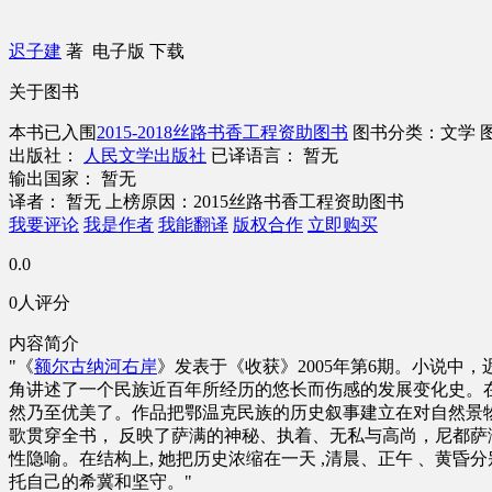
迟子建
著
电子版
下载
关于图书
本书已入围
2015-2018丝路书香工程资助图书
图书分类：文学
出版社：
人民文学出版社
已译语言： 暂无
输出国家： 暂无
译者： 暂无
上榜原因：2015丝路书香工程资助图书
我要评论
我是作者
我能翻译
版权合作
立即购买
0.0
0人评分
内容简介
"《
额尔古纳河右岸
》发表于《收获》2005年第6期。小说中，
角讲述了一个民族近百年所经历的悠长而伤感的发展变化史。
然乃至优美了。作品把鄂温克民族的历史叙事建立在对自然景物
歌贯穿全书， 反映了萨满的神秘、执着、无私与高尚，尼都萨满
性隐喻。在结构上, 她把历史浓缩在一天 ,清晨、正午 、黄昏
托自己的希冀和坚守。"