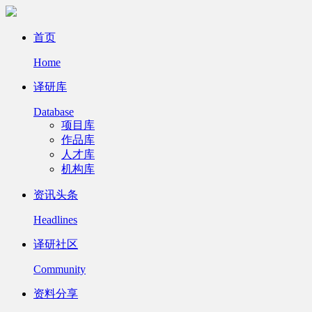
首页
Home
译研库
Database
项目库
作品库
人才库
机构库
资讯头条
Headlines
译研社区
Community
资料分享