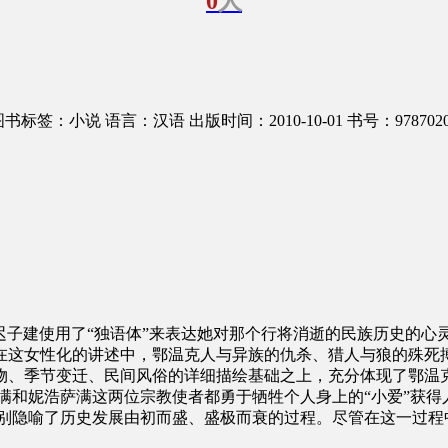
0
人
图书标签：小说
语言：汉语
出版时间：2010-10-01
书号：9787020
迟子建使用了“独语体”来表达她对那个行将消逝的民族历史的心灵
在这女性化的讲述中，鄂温克人与异族的仇杀、猎人与狼的殊死
、季节变迁、民间风俗的详细描绘基础之上，充分体现了鄂温克民
和妮浩萨满这两位宗教使者都勇于牺牲个人身上的“小爱”获得人类
分别隐喻了历史发展由初而盛、盛极而衰的过程。尽管在这一过程中 