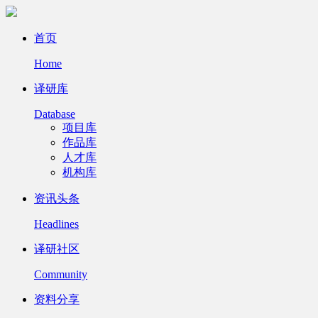
首页
Home
译研库
Database
项目库
作品库
人才库
机构库
资讯头条
Headlines
译研社区
Community
资料分享