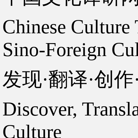
Chinese Culture 
Sino-Foreign Cul
发现·翻译·创
Discover, Transl
Culture