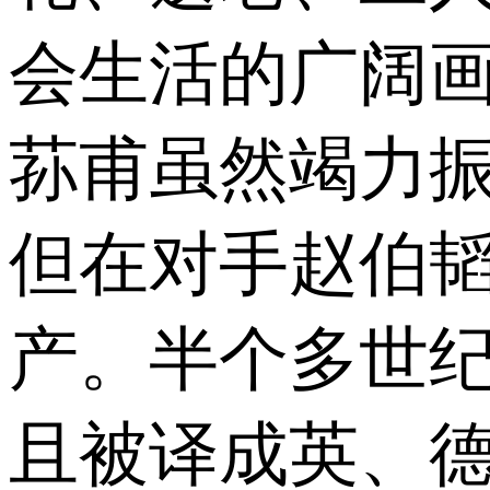
会生活的广阔
荪甫虽然竭力
但在对手赵伯
产。半个多世
且被译成英、