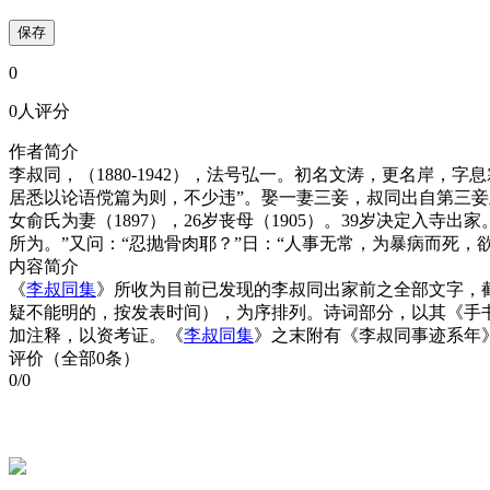
保存
0
0人评分
作者简介
李叔同，（1880-1942），法号弘一。初名文涛，更名岸
居悉以论语傥篇为则，不少违”。娶一妻三妾，叔同出自第三妾王氏
女俞氏为妻（1897），26岁丧母（1905）。39岁决定入寺
所为。”又问：“忍抛骨肉耶？”日：“人事无常，为暴病而死，
内容简介
《
李叔同集
》所收为目前已发现的李叔同出家前之全部文字，截
疑不能明的，按发表时间），为序排列。诗词部分，以其《手
加注释，以资考证。《
李叔同集
》之末附有《李叔同事迹系年
评价（全部0条）
0/0