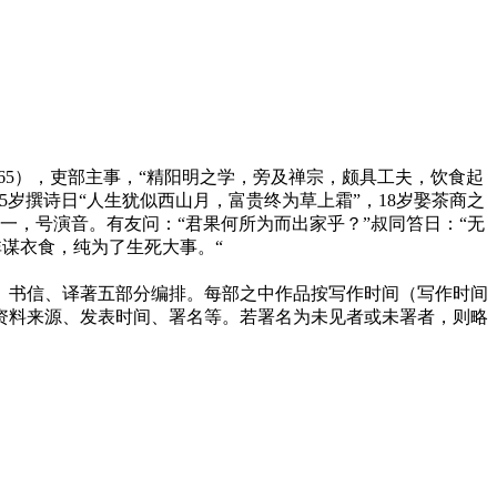
865），吏部主事，“精阳明之学，旁及禅宗，颇具工夫，饮食起
15岁撰诗日“人生犹似西山月，富贵终为草上霜”，18岁娶茶商之
法号弘一，号演音。有友问：“君果何所为而出家乎？”叔同笞日：“无
非谋衣食，纯为了生死大事。“
、书信、译著五部分编排。每部之中作品按写作时间（写作时间
资料来源、发表时间、署名等。若署名为未见者或未署者，则略