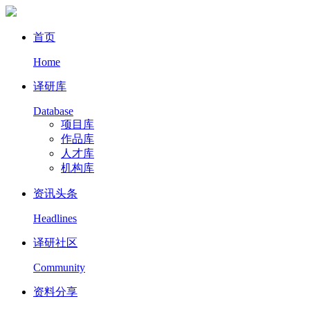
首页
Home
译研库
Database
项目库
作品库
人才库
机构库
资讯头条
Headlines
译研社区
Community
资料分享