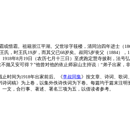
，字息霜或惜霜。祖籍浙江平湖。父世珍字筱楼，清同治四年进士（1
，时王氏19岁，而其父已68岁矣。叔同5岁丧父（1884），
出家。1918年8月19日（农历七月十三日）至虎跑定慧寺披剃，
欲不抛又安可得？”他曾对他的依止师寂山主持说：“弟子出家，
止时间为1918年出家前后。《
李叔同集
》按文章、诗词、歌词
书诗词稿》为上卷，以集外佚诗佚词为下卷。每篇均于篇末注明
》一文，合行事、著述、署名三项为五，以借读者参考。