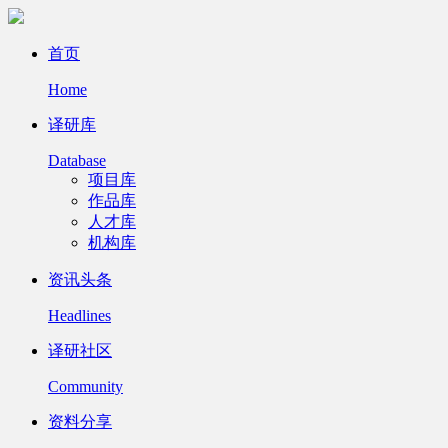
首页
Home
译研库
Database
项目库
作品库
人才库
机构库
资讯头条
Headlines
译研社区
Community
资料分享