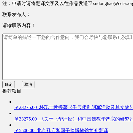
注：申请时请将翻译文字及以往作品发送至xudonghao@cctss.
联系发布人：
请输联系内容！
确定
取消
推荐项目
￥23275.00 朴现圭教授著《壬辰倭乱明军活动及其文物
￥33275.00 《关于〈华严经〉和中国佛教华严宗的研究
￥5500.00 北京孔庙和国子监博物馆简介翻译