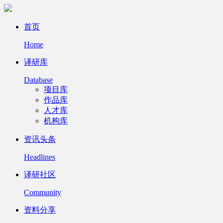
首页
Home
译研库
Database
项目库
作品库
人才库
机构库
资讯头条
Headlines
译研社区
Community
资料分享