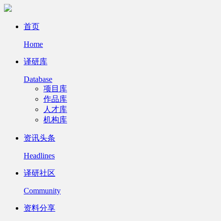
首页
Home
译研库
Database
项目库
作品库
人才库
机构库
资讯头条
Headlines
译研社区
Community
资料分享