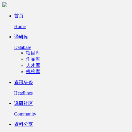
首页
Home
译研库
Database
项目库
作品库
人才库
机构库
资讯头条
Headlines
译研社区
Community
资料分享