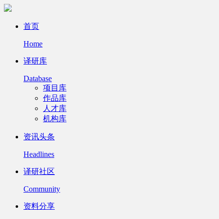
首页
Home
译研库
Database
项目库
作品库
人才库
机构库
资讯头条
Headlines
译研社区
Community
资料分享