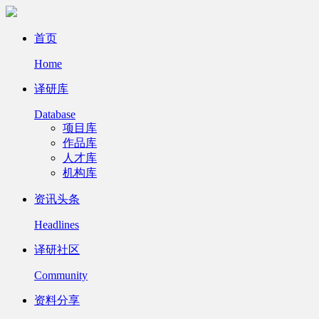
首页
Home
译研库
Database
项目库
作品库
人才库
机构库
资讯头条
Headlines
译研社区
Community
资料分享