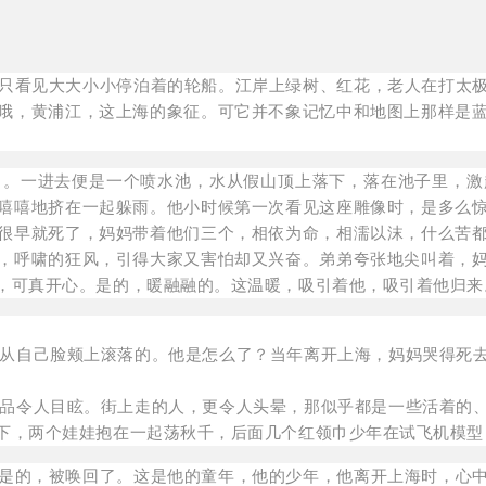
只看见大大小小停泊着的轮船。江岸上绿树、红花，老人在打太
哦，黄浦江，这上海的象征。可它并不象记忆中和地图上那样是
了。一进去便是一个喷水池，水从假山顶上落下，落在池子里，激
嘻嘻地挤在一起躲雨。他小时候第一次看见这座雕像时，是多么
很早就死了，妈妈带着他们三个，相依为命，相濡以沫，什么苦
，呼啸的狂风，引得大家又害怕却又兴奋。弟弟夸张地尖叫着，
，可真开心。是的，暖融融的。这温暖，吸引着他，吸引着他归来
从自己脸颊上滚落的。他是怎么了？当年离开上海，妈妈哭得死去
。
品令人目眩。街上走的人，更令人头晕，那似乎都是一些活着的、
下，两个娃娃抱在一起荡秋千，后面几个红领巾少年在试飞机模型
是的，被唤回了。这是他的童年，他的少年，他离开上海时，心