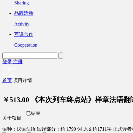
Sharing
品牌活动
Activity
互译合作
Cooperation
登录
注册
English
Version
首页
项目详情
￥513.00
《本次列车终点站》样章法语翻
已结束
关于项目
语种：汉语
法语
试译部分：约 1790 词
原文约1711字
正式译者将