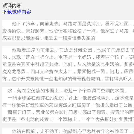
试译内容
下载试译内容
他下了汽车，向前走去。马路对面是黄浦江。看不见江面，
变得愉快、美好起来。他心情稍稍轻松了一点。他穿过了马路，
东西都是只能远看，走近去一细看便要失望的
他顺着江岸向前走去，前边是外滩公园，他买了门票进去
的，水珠子落在一把伞上。伞下是一个妈妈，搂着两个孩子，笑
雕像是在冥冥中引起了共鸣。他们，从来就是这么生活的。爹爹
次刮龙卷风，四口人全挤在大床上，紧紧抱成一团。闪电，霹雳
方，这个开关被刚懂一点电知识的哥哥视若虎豹。雷打得真吓人
水，落在空荡荡的水面上，激起一个个单调而空洞的水圈。
一滴水珠落在他撑在池边的手背上，他忽然意识到，这水珠是
有一样最美好最珍重的东西突然之间破裂了。他扭头走出了公园
商店开门了，营业员都在卸排门板，亮出了橱窗。橱窗里的商
窗里是一些电动的装置：一个滑梯上，一个个大头胖娃娃鱼贯滑
他站在跟前，走不动了。他感到心里忽然有什么被唤回了，