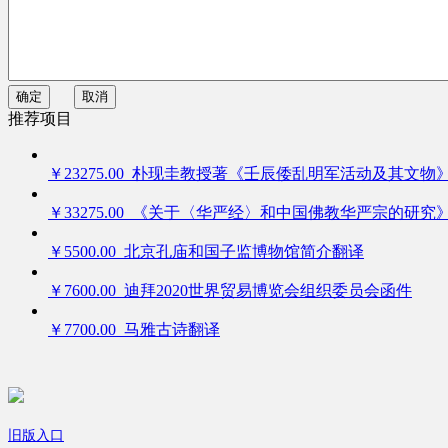
确定
取消
推荐项目
￥23275.00 朴现圭教授著《壬辰倭乱明军活动及其文物
￥33275.00 《关于〈华严经〉和中国佛教华严宗的研究
￥5500.00 北京孔庙和国子监博物馆简介翻译
￥7600.00 迪拜2020世界贸易博览会组织委员会函件
￥7700.00 马雅古诗翻译
旧版入口