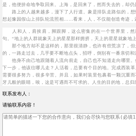
是，他便拚命地争取回来。上海，是回来了，然而失去的，却仍
路上的人越来越多，漫下了人行道。象是排队走路似的，想快
想起豫园假山上排队轮流照相……看来，人，不仅能创造奇迹，
人和人，肩挨肩，脚跟脚，这么密集的在一个世界里，然而
句。“地上的人群就象天上的星星那样拥挤，天上的星星就象地上
那个地方却不是这样的，那里很清静，也许有些荒凉了，但走
的，一路走过去，几乎要不断地点头，招呼，倒别有一番亲切和
他身不由己地跟随着人流向前走，自己也不知道走向哪里。他
下一步，他该往哪儿走？人活着，总要有个目的地。完成西装革
需要很多努力，很多辛苦。并且，如果时装里包裹着一颗沉重而
牙儿般的眼睛，唉，这是可遇而不可求的。人生的目的地，总归
联系发布人：
请输联系内容！