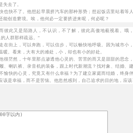
是失去了。
也快不了。他想起早晨挤汽车的那种形势；想起饭店里站着等人
还能创造窘境。唉，他何必一定要挤进来呢，何必呢？
彼此又是陌路人，不认识，不了解，彼此高傲地藐视着。哦，
的人群那样疏远。”
在街上，可以奔跑，可以信步，可以畅快地呼吸。因为城市小，
温暖。看来，大有大的难处，小，却也有小的好处。
很茫然，十年里那点渗透他心灵的、苦苦的而又是甜甜的思念，
履、喇叭裤、录音机的装备，跟上时代新潮流？找对象、结婚、
不愉快的心灵，究竟又有什么幸福？为了建立家庭而结婚，终身
应该是幸福，而不是苦恼。他忽然感到，自己追求的目的地，应该