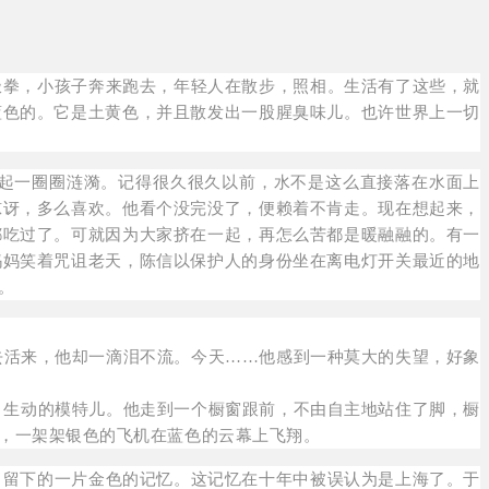
极拳，小孩子奔来跑去，年轻人在散步，照相。生活有了这些，就
蓝色的。它是土黄色，并且散发出一股腥臭味儿。也许世界上一切
起一圈圈涟漪。记得很久很久以前，水不是这么直接落在水面上
惊讶，多么喜欢。他看个没完没了，便赖着不肯走。现在想起来，
都吃过了。可就因为大家挤在一起，再怎么苦都是暖融融的。有一
妈妈笑着咒诅老天，陈信以保护人的身份坐在离电灯开关最近的地
。
活来，他却一滴泪不流。今天……他感到一种莫大的失望，好象
生动的模特儿。他走到一个橱窗跟前，不由自主地站住了脚，橱
，一架架银色的飞机在蓝色的云幕上飞翔。
中留下的一片金色的记忆。这记忆在十年中被误认为是上海了。于