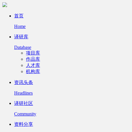
首页
Home
译研库
Database
项目库
作品库
人才库
机构库
资讯头条
Headlines
译研社区
Community
资料分享