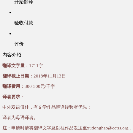
开始翻译
验收付款
评价
内容介绍
翻译文字量
：1711字
翻译截止日期
：2018年11月13日
翻译费用
：300-500元/千字
译者要求
：
中外双语俱佳，有文学作品翻译经验者优先；
译者为母语译者。
注
：申请时请将翻译文字及以往作品发送至
xudonghao@cctss.org
，