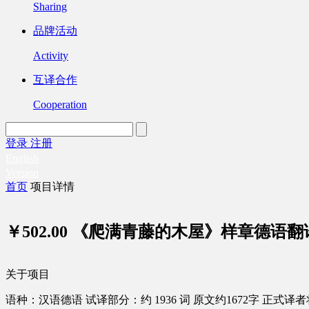
Sharing
品牌活动
Activity
互译合作
Cooperation
登录
注册
English
Version
首页
项目详情
￥502.00
《爬满青藤的木屋》样章德语翻
关于项目
语种：汉语
德语
试译部分：约 1936 词
原文约1672字
正式译者将