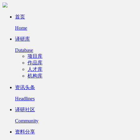
首页
Home
译研库
Database
项目库
作品库
人才库
机构库
资讯头条
Headlines
译研社区
Community
资料分享