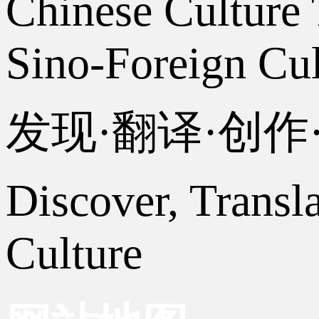
Chinese Culture 
Sino-Foreign Cul
发现·翻译·创
Discover, Transl
Culture