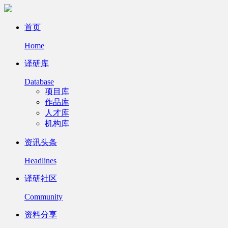
首页
Home
译研库
Database
项目库
作品库
人才库
机构库
资讯头条
Headlines
译研社区
Community
资料分享