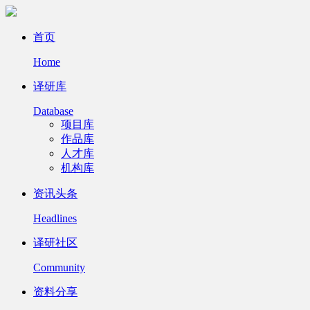
首页
Home
译研库
Database
项目库
作品库
人才库
机构库
资讯头条
Headlines
译研社区
Community
资料分享