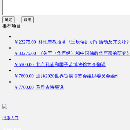
确定
取消
推荐项目
￥23275.00 朴现圭教授著《壬辰倭乱明军活动及其文物
￥33275.00 《关于〈华严经〉和中国佛教华严宗的研究
￥5500.00 北京孔庙和国子监博物馆简介翻译
￥7600.00 迪拜2020世界贸易博览会组织委员会函件
￥7700.00 马雅古诗翻译
旧版入口
关于我们