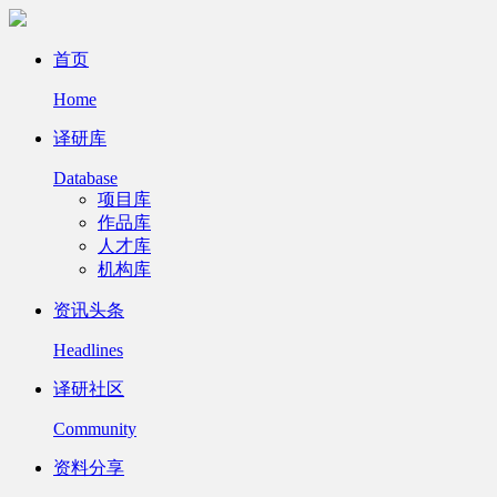
首页
Home
译研库
Database
项目库
作品库
人才库
机构库
资讯头条
Headlines
译研社区
Community
资料分享