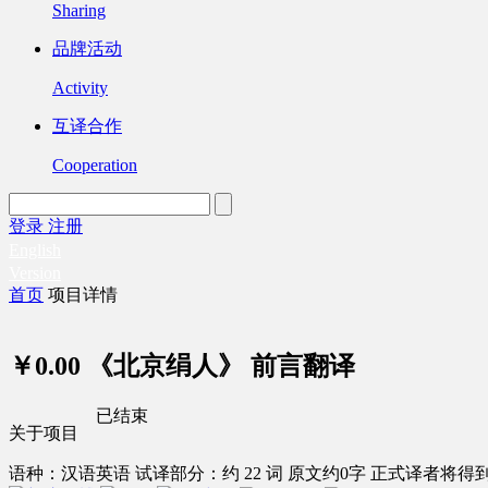
Sharing
品牌活动
Activity
互译合作
Cooperation
登录
注册
English
Version
首页
项目详情
￥0.00
《北京绢人》 前言翻译
已结束
关于项目
语种：汉语
英语
试译部分：约 22 词
原文约0字
正式译者将得到 