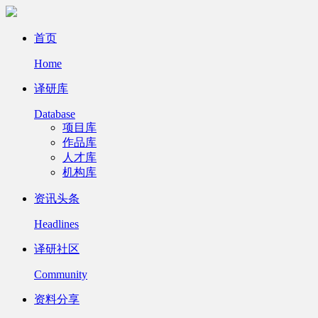
首页
Home
译研库
Database
项目库
作品库
人才库
机构库
资讯头条
Headlines
译研社区
Community
资料分享