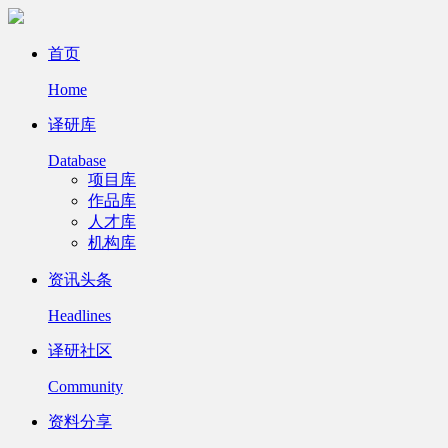
首页
Home
译研库
Database
项目库
作品库
人才库
机构库
资讯头条
Headlines
译研社区
Community
资料分享