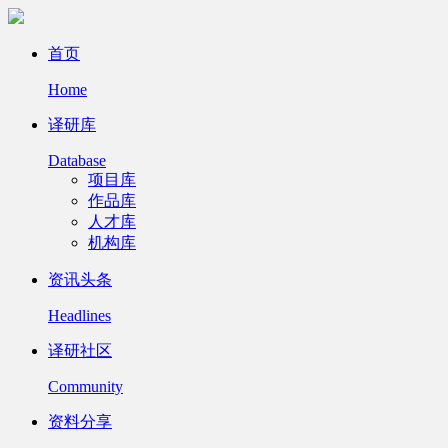
首页
Home
译研库
Database
项目库
作品库
人才库
机构库
资讯头条
Headlines
译研社区
Community
资料分享