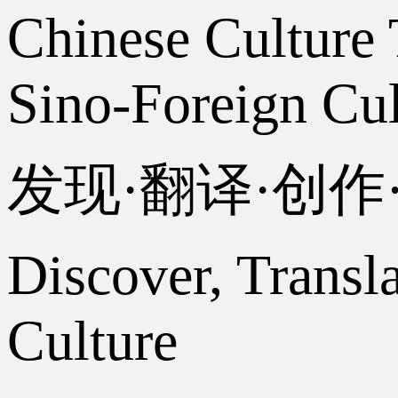
Chinese Culture 
Sino-Foreign Cul
发现·翻译·创
Discover, Transl
Culture