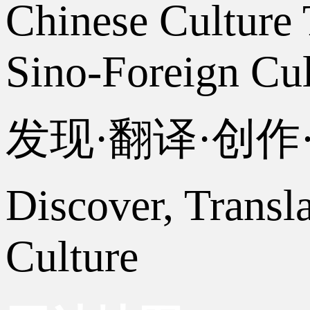
Chinese Culture 
Sino-Foreign Cul
发现·翻译·创
Discover, Transl
Culture