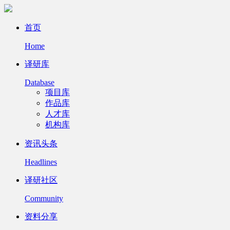
首页
Home
译研库
Database
项目库
作品库
人才库
机构库
资讯头条
Headlines
译研社区
Community
资料分享