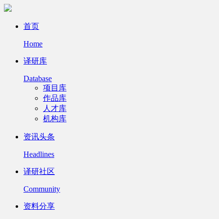
首页
Home
译研库
Database
项目库
作品库
人才库
机构库
资讯头条
Headlines
译研社区
Community
资料分享