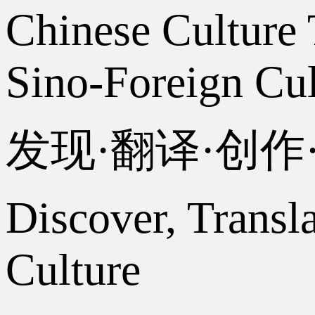
Chinese Culture 
Sino-Foreign Cul
发现·翻译·创
Discover, Transl
Culture