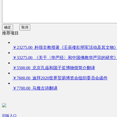
确定
取消
推荐项目
￥23275.00 朴现圭教授著《壬辰倭乱明军活动及其文物
￥33275.00 《关于〈华严经〉和中国佛教华严宗的研究
￥5500.00 北京孔庙和国子监博物馆简介翻译
￥7600.00 迪拜2020世界贸易博览会组织委员会函件
￥7700.00 马雅古诗翻译
旧版入口