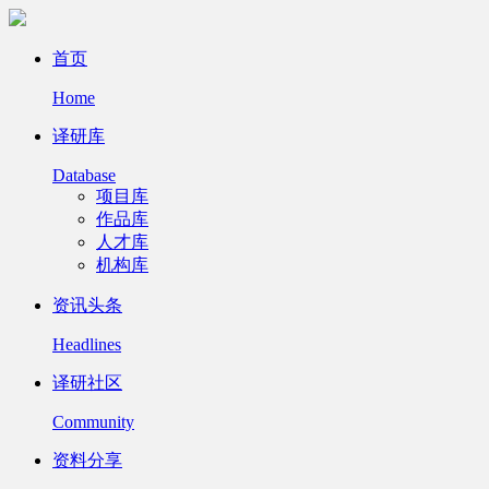
首页
Home
译研库
Database
项目库
作品库
人才库
机构库
资讯头条
Headlines
译研社区
Community
资料分享