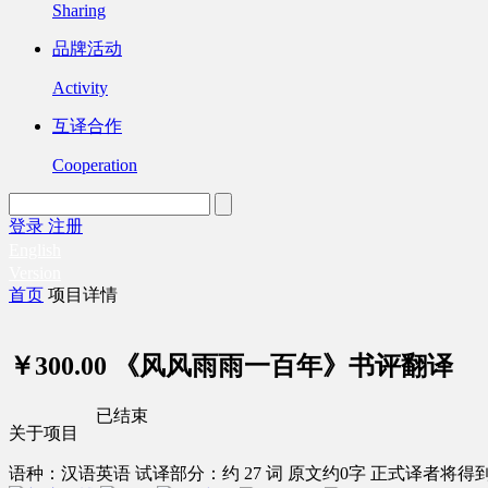
Sharing
品牌活动
Activity
互译合作
Cooperation
登录
注册
English
Version
首页
项目详情
￥300.00
《风风雨雨一百年》书评翻译
已结束
关于项目
语种：汉语
英语
试译部分：约 27 词
原文约0字
正式译者将得到 