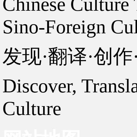
Chinese Culture 
Sino-Foreign Cul
发现·翻译·创
Discover, Transl
Culture