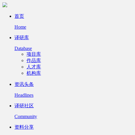
首页
Home
译研库
Database
项目库
作品库
人才库
机构库
资讯头条
Headlines
译研社区
Community
资料分享